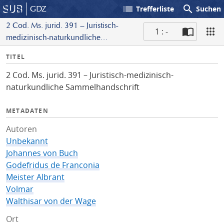
list
search
GDZ
Trefferliste
Suchen
2 Cod. Ms. jurid. 391 – Juristisch-
1 : -
medizinisch-naturkundliche
S
Sammelhandschrift
I
TITEL
c
n
a
2 Cod. Ms. jurid. 391 – Juristisch-medizinisch-
f
n
naturkundliche Sammelhandschrift
o
METADATEN
Autoren
Unbekannt
Johannes von Buch
Godefridus de Franconia
Meister Albrant
Volmar
Walthisar von der Wage
Ort