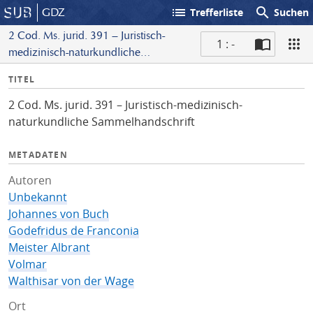
list
search
GDZ
Trefferliste
Suchen
2 Cod. Ms. jurid. 391 – Juristisch-
1 : -
medizinisch-naturkundliche
S
Sammelhandschrift
I
TITEL
c
n
a
2 Cod. Ms. jurid. 391 – Juristisch-medizinisch-
f
n
naturkundliche Sammelhandschrift
o
METADATEN
Autoren
Unbekannt
Johannes von Buch
Godefridus de Franconia
Meister Albrant
Volmar
Walthisar von der Wage
Ort