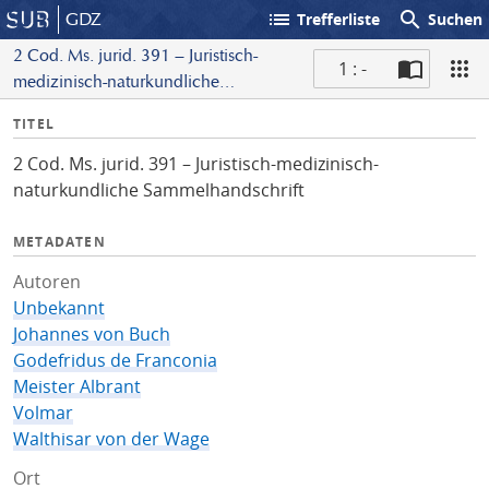
list
search
GDZ
Trefferliste
Suchen
2 Cod. Ms. jurid. 391 – Juristisch-
1 : -
medizinisch-naturkundliche
S
Sammelhandschrift
I
TITEL
c
n
a
2 Cod. Ms. jurid. 391 – Juristisch-medizinisch-
f
n
naturkundliche Sammelhandschrift
o
METADATEN
Autoren
Unbekannt
Johannes von Buch
Godefridus de Franconia
Meister Albrant
Volmar
Walthisar von der Wage
Ort