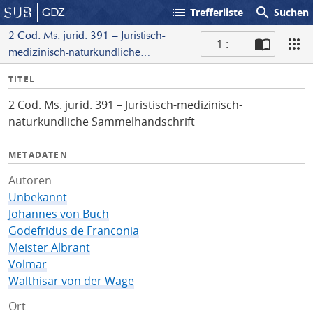
list
search
GDZ
Trefferliste
Suchen
2 Cod. Ms. jurid. 391 – Juristisch-
1 : -
medizinisch-naturkundliche
S
Sammelhandschrift
I
TITEL
c
n
a
2 Cod. Ms. jurid. 391 – Juristisch-medizinisch-
f
n
naturkundliche Sammelhandschrift
o
METADATEN
Autoren
Unbekannt
Johannes von Buch
Godefridus de Franconia
Meister Albrant
Volmar
Walthisar von der Wage
Ort