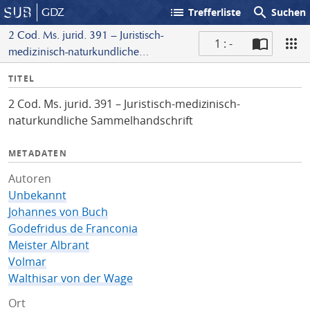
list
search
GDZ
Trefferliste
Suchen
2 Cod. Ms. jurid. 391 – Juristisch-
1 : -
medizinisch-naturkundliche
S
Sammelhandschrift
I
TITEL
c
n
a
2 Cod. Ms. jurid. 391 – Juristisch-medizinisch-
f
n
naturkundliche Sammelhandschrift
o
METADATEN
Autoren
Unbekannt
Johannes von Buch
Godefridus de Franconia
Meister Albrant
Volmar
Walthisar von der Wage
Ort