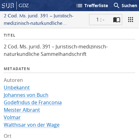
list
search
GDZ
Trefferliste
Suchen
2 Cod. Ms. jurid. 391 – Juristisch-
1 : -
medizinisch-naturkundliche
S
Sammelhandschrift
I
TITEL
c
n
a
2 Cod. Ms. jurid. 391 – Juristisch-medizinisch-
f
n
naturkundliche Sammelhandschrift
o
METADATEN
Autoren
Unbekannt
Johannes von Buch
Godefridus de Franconia
Meister Albrant
Volmar
Walthisar von der Wage
Ort