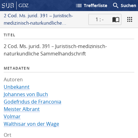
list
search
GDZ
Trefferliste
Suchen
2 Cod. Ms. jurid. 391 – Juristisch-
1 : -
medizinisch-naturkundliche
S
Sammelhandschrift
I
TITEL
c
n
a
2 Cod. Ms. jurid. 391 – Juristisch-medizinisch-
f
n
naturkundliche Sammelhandschrift
o
METADATEN
Autoren
Unbekannt
Johannes von Buch
Godefridus de Franconia
Meister Albrant
Volmar
Walthisar von der Wage
Ort