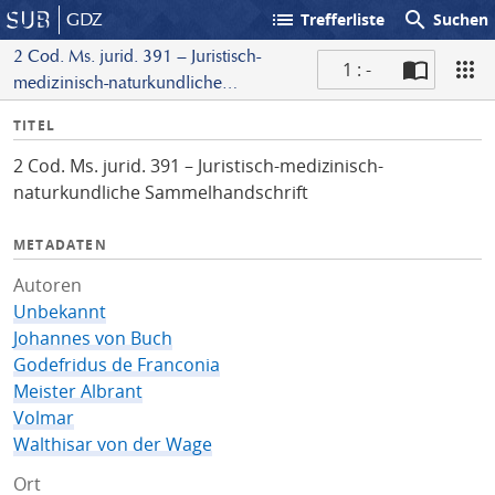
list
search
GDZ
Trefferliste
Suchen
2 Cod. Ms. jurid. 391 – Juristisch-
1 : -
medizinisch-naturkundliche
S
Sammelhandschrift
I
TITEL
c
n
a
2 Cod. Ms. jurid. 391 – Juristisch-medizinisch-
f
n
naturkundliche Sammelhandschrift
o
METADATEN
Autoren
Unbekannt
Johannes von Buch
Godefridus de Franconia
Meister Albrant
Volmar
Walthisar von der Wage
Ort