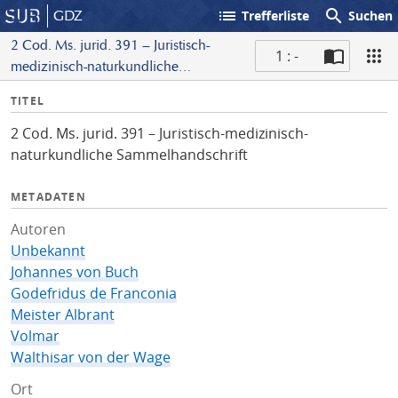
list
search
GDZ
Trefferliste
Suchen
2 Cod. Ms. jurid. 391 – Juristisch-
1 : -
medizinisch-naturkundliche
S
Sammelhandschrift
I
TITEL
c
n
a
2 Cod. Ms. jurid. 391 – Juristisch-medizinisch-
f
n
naturkundliche Sammelhandschrift
o
METADATEN
Autoren
Unbekannt
Johannes von Buch
Godefridus de Franconia
Meister Albrant
Volmar
Walthisar von der Wage
Ort