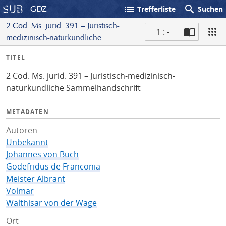
list
search
GDZ
Trefferliste
Suchen
2 Cod. Ms. jurid. 391 – Juristisch-
1 : -
medizinisch-naturkundliche
S
Sammelhandschrift
I
TITEL
c
n
a
2 Cod. Ms. jurid. 391 – Juristisch-medizinisch-
f
n
naturkundliche Sammelhandschrift
o
METADATEN
Autoren
Unbekannt
Johannes von Buch
Godefridus de Franconia
Meister Albrant
Volmar
Walthisar von der Wage
Ort