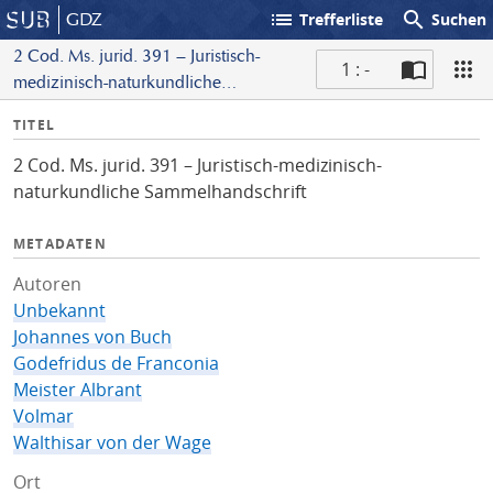
list
search
GDZ
Trefferliste
Suchen
2 Cod. Ms. jurid. 391 – Juristisch-
1 : -
medizinisch-naturkundliche
S
Sammelhandschrift
I
TITEL
c
n
a
2 Cod. Ms. jurid. 391 – Juristisch-medizinisch-
f
n
naturkundliche Sammelhandschrift
o
METADATEN
Autoren
Unbekannt
Johannes von Buch
Godefridus de Franconia
Meister Albrant
Volmar
Walthisar von der Wage
Ort