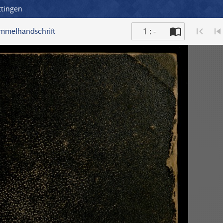
ttingen
1 : -
ammelhandschrift