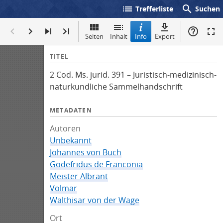
list
search
Trefferliste
Suchen
Seiten
Inhalt
Info
Export
I
TITEL
n
2 Cod. Ms. jurid. 391 – Juristisch-medizinisch-
f
naturkundliche Sammelhandschrift
o
METADATEN
Autoren
Unbekannt
Johannes von Buch
Godefridus de Franconia
Meister Albrant
Volmar
Walthisar von der Wage
Ort