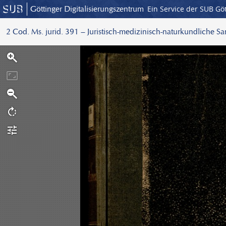
Göttinger Digitalisierungszentrum
Ein Service der SUB Gö
2 Cod. Ms. jurid. 391 – Juristisch-medizinisch-naturkundliche S
S
c
a
n