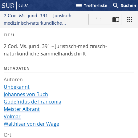
list
search
GDZ
Trefferliste
Suchen
2 Cod. Ms. jurid. 391 – Juristisch-
1 : -
medizinisch-naturkundliche
S
Sammelhandschrift
I
TITEL
c
n
a
2 Cod. Ms. jurid. 391 – Juristisch-medizinisch-
f
n
naturkundliche Sammelhandschrift
o
METADATEN
Autoren
Unbekannt
Johannes von Buch
Godefridus de Franconia
Meister Albrant
Volmar
Walthisar von der Wage
Ort