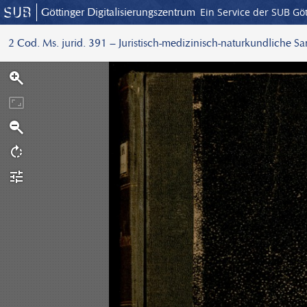
Göttinger Digitalisierungszentrum
Ein Service der SUB Gö
2 Cod. Ms. jurid. 391 – Juristisch-medizinisch-naturkundliche S
S
c
a
n