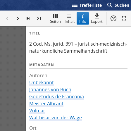
list
search
Trefferliste
Suchen
Seiten
Inhalt
Info
Export
I
TITEL
n
2 Cod. Ms. jurid. 391 – Juristisch-medizinisch-
f
naturkundliche Sammelhandschrift
o
METADATEN
Autoren
Unbekannt
Johannes von Buch
Godefridus de Franconia
Meister Albrant
Volmar
Walthisar von der Wage
Ort