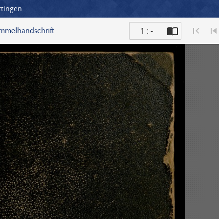
ttingen
1 : -
ammelhandschrift