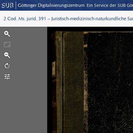
Göttinger Digitalisierungszentrum
Ein Service der SUB Gö
2 Cod. Ms. jurid. 391 – Juristisch-medizinisch-naturkundliche S
S
c
a
n