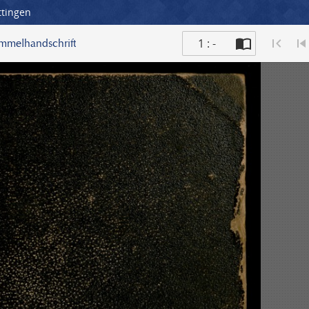
ttingen
1 : -
ammelhandschrift