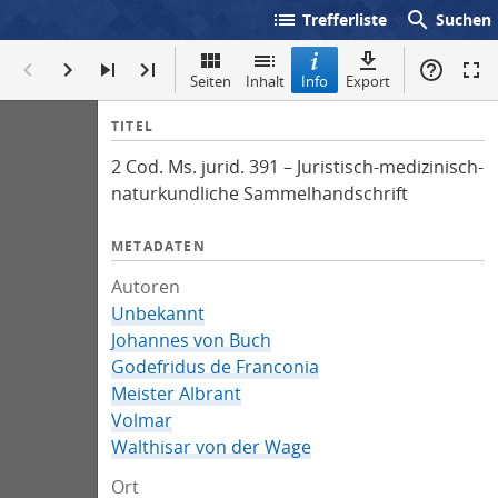
list
search
Trefferliste
Suchen
Seiten
Inhalt
Info
Export
I
TITEL
n
2 Cod. Ms. jurid. 391 – Juristisch-medizinisch-
f
naturkundliche Sammelhandschrift
o
METADATEN
Autoren
Unbekannt
Johannes von Buch
Godefridus de Franconia
Meister Albrant
Volmar
Walthisar von der Wage
Ort