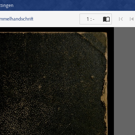
ttingen
1 : -
ammelhandschrift