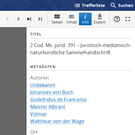
list
search
Trefferliste
Suchen
Seiten
Inhalt
Info
Export
I
TITEL
n
2 Cod. Ms. jurid. 391 – Juristisch-medizinisch-
f
naturkundliche Sammelhandschrift
o
METADATEN
Autoren
Unbekannt
Johannes von Buch
Godefridus de Franconia
Meister Albrant
Volmar
Walthisar von der Wage
Ort