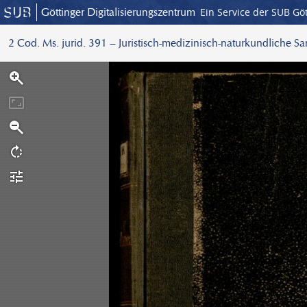
Göttinger Digitalisierungszentrum
Ein Service der SUB Gö
2 Cod. Ms. jurid. 391 – Juristisch-medizinisch-naturkundliche S
S
c
a
n