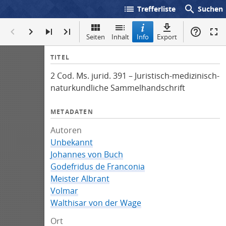
list
search
Trefferliste
Suchen
Seiten
Inhalt
Info
Export
I
TITEL
n
2 Cod. Ms. jurid. 391 – Juristisch-medizinisch-
f
naturkundliche Sammelhandschrift
o
METADATEN
Autoren
Unbekannt
Johannes von Buch
Godefridus de Franconia
Meister Albrant
Volmar
Walthisar von der Wage
Ort