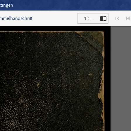
ttingen
1 : -
ammelhandschrift