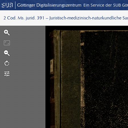
Göttinger Digitalisierungszentrum
Ein Service der SUB Gö
2 Cod. Ms. jurid. 391 – Juristisch-medizinisch-naturkundliche S
S
c
a
n