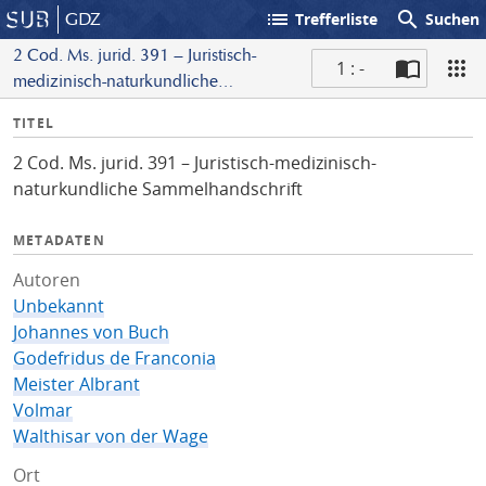
list
search
GDZ
Trefferliste
Suchen
2 Cod. Ms. jurid. 391 – Juristisch-
1 : -
medizinisch-naturkundliche
S
Sammelhandschrift
I
TITEL
c
n
a
2 Cod. Ms. jurid. 391 – Juristisch-medizinisch-
f
n
naturkundliche Sammelhandschrift
o
METADATEN
Autoren
Unbekannt
Johannes von Buch
Godefridus de Franconia
Meister Albrant
Volmar
Walthisar von der Wage
Ort