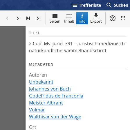
list
search
Trefferliste
Suchen
Seiten
Inhalt
Info
Export
I
TITEL
n
2 Cod. Ms. jurid. 391 – Juristisch-medizinisch-
f
naturkundliche Sammelhandschrift
o
METADATEN
Autoren
Unbekannt
Johannes von Buch
Godefridus de Franconia
Meister Albrant
Volmar
Walthisar von der Wage
Ort