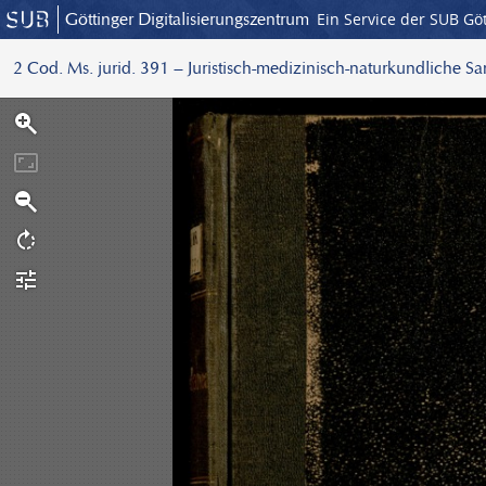
Göttinger Digitalisierungszentrum
Ein Service der SUB Gö
2 Cod. Ms. jurid. 391 – Juristisch-medizinisch-naturkundliche S
S
c
a
n