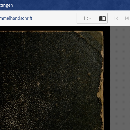
ttingen
1 : -
ammelhandschrift