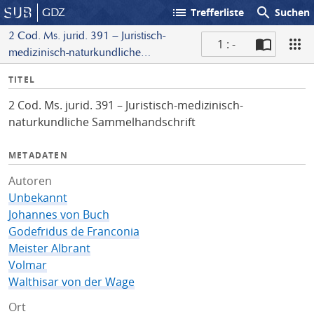
list
search
GDZ
Trefferliste
Suchen
2 Cod. Ms. jurid. 391 – Juristisch-
1 : -
medizinisch-naturkundliche
S
Sammelhandschrift
I
TITEL
c
n
a
2 Cod. Ms. jurid. 391 – Juristisch-medizinisch-
f
n
naturkundliche Sammelhandschrift
o
METADATEN
Autoren
Unbekannt
Johannes von Buch
Godefridus de Franconia
Meister Albrant
Volmar
Walthisar von der Wage
Ort