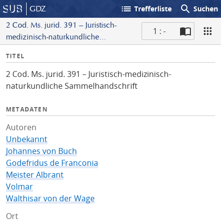
list
search
GDZ
Trefferliste
Suchen
2 Cod. Ms. jurid. 391 – Juristisch-
1 : -
medizinisch-naturkundliche
S
Sammelhandschrift
I
TITEL
c
n
a
2 Cod. Ms. jurid. 391 – Juristisch-medizinisch-
f
n
naturkundliche Sammelhandschrift
o
METADATEN
Autoren
Unbekannt
Johannes von Buch
Godefridus de Franconia
Meister Albrant
Volmar
Walthisar von der Wage
Ort