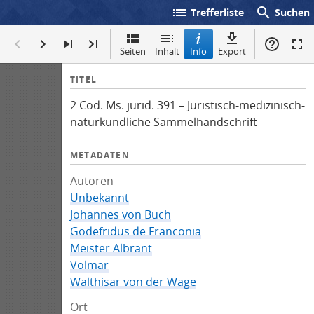
list
search
Trefferliste
Suchen
Seiten
Inhalt
Info
Export
I
TITEL
n
2 Cod. Ms. jurid. 391 – Juristisch-medizinisch-
f
naturkundliche Sammelhandschrift
o
METADATEN
Autoren
Unbekannt
Johannes von Buch
Godefridus de Franconia
Meister Albrant
Volmar
Walthisar von der Wage
Ort