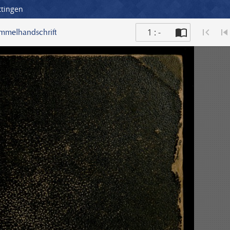
ttingen
1 : -
ammelhandschrift