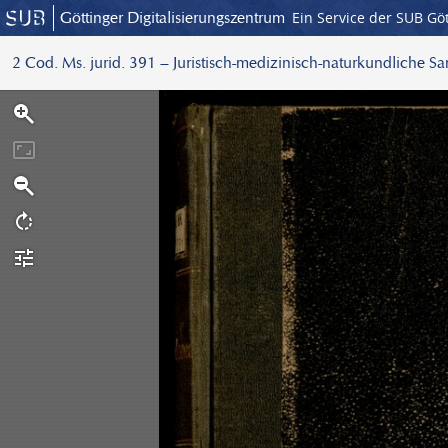
Göttinger Digitalisierungszentrum
Ein Service der SUB Gö
2 Cod. Ms. jurid. 391 – Juristisch-medizinisch-naturkundliche S
S
c
a
n