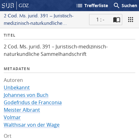
list
search
GDZ
Trefferliste
Suchen
2 Cod. Ms. jurid. 391 – Juristisch-
1 : -
medizinisch-naturkundliche
S
Sammelhandschrift
I
TITEL
c
n
a
2 Cod. Ms. jurid. 391 – Juristisch-medizinisch-
f
n
naturkundliche Sammelhandschrift
o
METADATEN
Autoren
Unbekannt
Johannes von Buch
Godefridus de Franconia
Meister Albrant
Volmar
Walthisar von der Wage
Ort