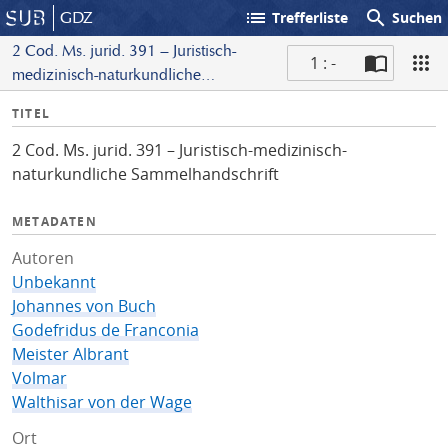
list
search
GDZ
Trefferliste
Suchen
2 Cod. Ms. jurid. 391 – Juristisch-
1 : -
medizinisch-naturkundliche
S
Sammelhandschrift
I
TITEL
c
n
a
2 Cod. Ms. jurid. 391 – Juristisch-medizinisch-
f
n
naturkundliche Sammelhandschrift
o
METADATEN
Autoren
Unbekannt
Johannes von Buch
Godefridus de Franconia
Meister Albrant
Volmar
Walthisar von der Wage
Ort