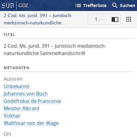
list
search
GDZ
Trefferliste
Suchen
2 Cod. Ms. jurid. 391 – Juristisch-
1 : -
medizinisch-naturkundliche
S
Sammelhandschrift
I
TITEL
c
n
a
2 Cod. Ms. jurid. 391 – Juristisch-medizinisch-
f
n
naturkundliche Sammelhandschrift
o
METADATEN
Autoren
Unbekannt
Johannes von Buch
Godefridus de Franconia
Meister Albrant
Volmar
Walthisar von der Wage
Ort