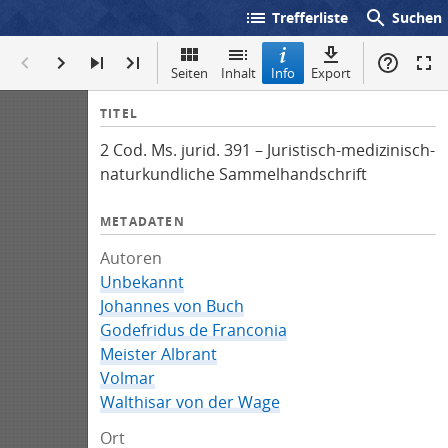
list
search
Trefferliste
Suchen
Seiten
Inhalt
Info
Export
I
TITEL
n
2 Cod. Ms. jurid. 391 – Juristisch-medizinisch-
f
naturkundliche Sammelhandschrift
o
METADATEN
Autoren
Unbekannt
Johannes von Buch
Godefridus de Franconia
Meister Albrant
Volmar
Walthisar von der Wage
Ort