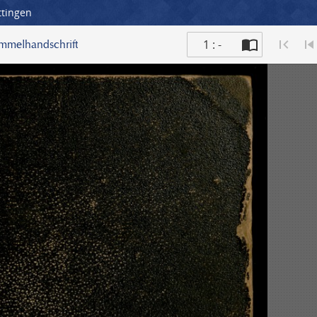
ttingen
1 : -
ammelhandschrift