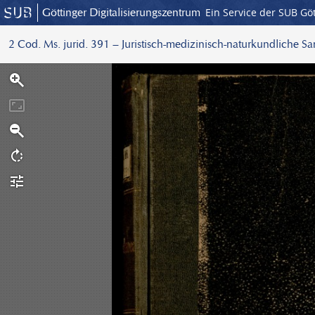
Göttinger Digitalisierungszentrum
Ein Service der SUB Gö
2 Cod. Ms. jurid. 391 – Juristisch-medizinisch-naturkundliche S
S
c
a
n