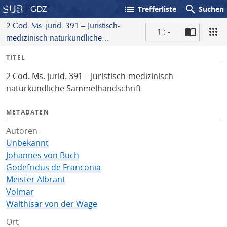
list
search
GDZ
Trefferliste
Suchen
2 Cod. Ms. jurid. 391 – Juristisch-
1 : -
medizinisch-naturkundliche
S
Sammelhandschrift
I
TITEL
c
n
a
2 Cod. Ms. jurid. 391 – Juristisch-medizinisch-
f
n
naturkundliche Sammelhandschrift
o
METADATEN
Autoren
Unbekannt
Johannes von Buch
Godefridus de Franconia
Meister Albrant
Volmar
Walthisar von der Wage
Ort