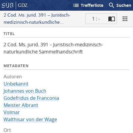
list
search
GDZ
Trefferliste
Suchen
2 Cod. Ms. jurid. 391 – Juristisch-
1 : -
medizinisch-naturkundliche
S
Sammelhandschrift
I
TITEL
c
n
a
2 Cod. Ms. jurid. 391 – Juristisch-medizinisch-
f
n
naturkundliche Sammelhandschrift
o
METADATEN
Autoren
Unbekannt
Johannes von Buch
Godefridus de Franconia
Meister Albrant
Volmar
Walthisar von der Wage
Ort