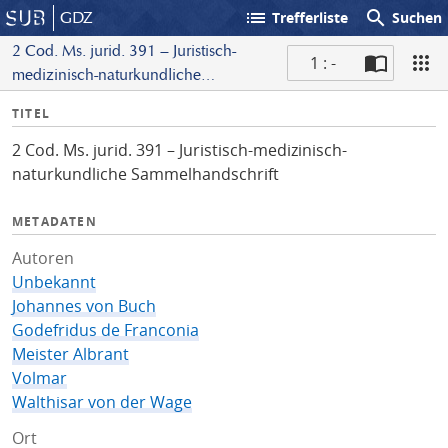
list
search
GDZ
Trefferliste
Suchen
2 Cod. Ms. jurid. 391 – Juristisch-
1 : -
medizinisch-naturkundliche
S
Sammelhandschrift
I
TITEL
c
n
a
2 Cod. Ms. jurid. 391 – Juristisch-medizinisch-
f
n
naturkundliche Sammelhandschrift
o
METADATEN
Autoren
Unbekannt
Johannes von Buch
Godefridus de Franconia
Meister Albrant
Volmar
Walthisar von der Wage
Ort