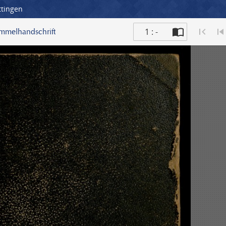
ttingen
1 : -
ammelhandschrift