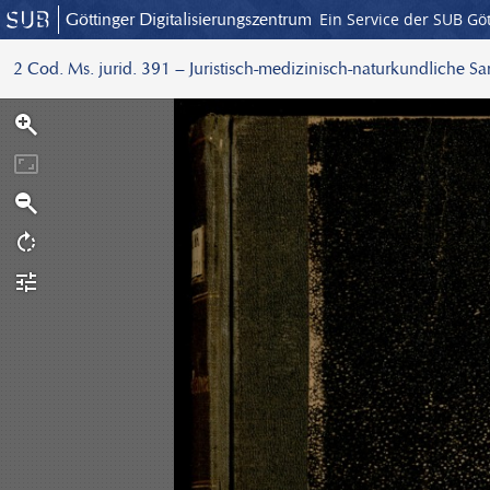
Göttinger Digitalisierungszentrum
Ein Service der SUB Gö
2 Cod. Ms. jurid. 391 – Juristisch-medizinisch-naturkundliche S
S
c
a
n