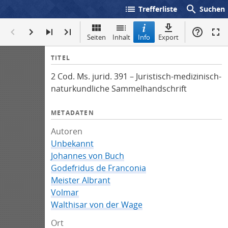
list
search
Trefferliste
Suchen
Seiten
Inhalt
Info
Export
I
TITEL
n
2 Cod. Ms. jurid. 391 – Juristisch-medizinisch-
f
naturkundliche Sammelhandschrift
o
METADATEN
Autoren
Unbekannt
Johannes von Buch
Godefridus de Franconia
Meister Albrant
Volmar
Walthisar von der Wage
Ort