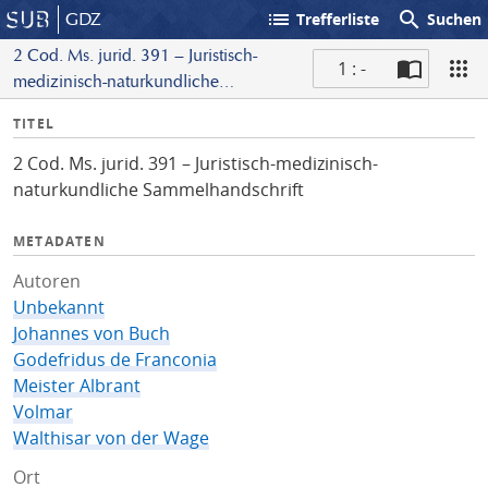
list
search
GDZ
Trefferliste
Suchen
2 Cod. Ms. jurid. 391 – Juristisch-
1 : -
medizinisch-naturkundliche
S
Sammelhandschrift
I
TITEL
c
n
a
2 Cod. Ms. jurid. 391 – Juristisch-medizinisch-
f
n
naturkundliche Sammelhandschrift
o
METADATEN
Autoren
Unbekannt
Johannes von Buch
Godefridus de Franconia
Meister Albrant
Volmar
Walthisar von der Wage
Ort