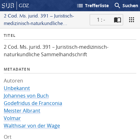
list
search
GDZ
Trefferliste
Suchen
2 Cod. Ms. jurid. 391 – Juristisch-
1 : -
medizinisch-naturkundliche
S
Sammelhandschrift
I
TITEL
c
n
a
2 Cod. Ms. jurid. 391 – Juristisch-medizinisch-
f
n
naturkundliche Sammelhandschrift
o
METADATEN
Autoren
Unbekannt
Johannes von Buch
Godefridus de Franconia
Meister Albrant
Volmar
Walthisar von der Wage
Ort