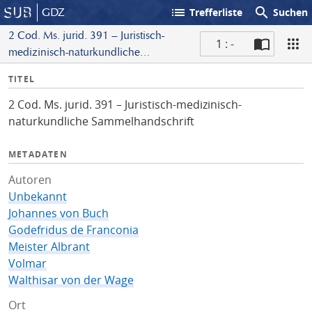
list
search
GDZ
Trefferliste
Suchen
2 Cod. Ms. jurid. 391 – Juristisch-
1 : -
medizinisch-naturkundliche
S
Sammelhandschrift
I
TITEL
c
n
a
2 Cod. Ms. jurid. 391 – Juristisch-medizinisch-
f
n
naturkundliche Sammelhandschrift
o
METADATEN
Autoren
Unbekannt
Johannes von Buch
Godefridus de Franconia
Meister Albrant
Volmar
Walthisar von der Wage
Ort