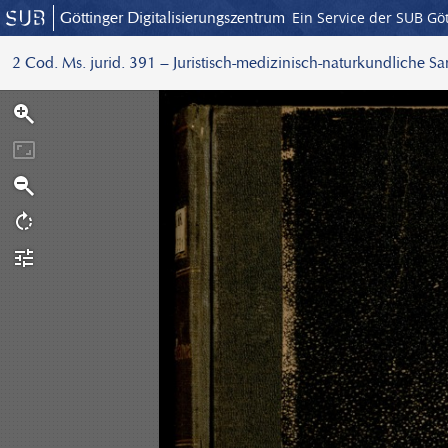
Göttinger Digitalisierungszentrum
Ein Service der SUB Gö
2 Cod. Ms. jurid. 391 – Juristisch-medizinisch-naturkundliche S
S
c
a
n