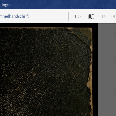
ttingen
1 : -
ammelhandschrift