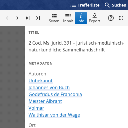
list
search
Trefferliste
Suchen
Seiten
Inhalt
Info
Export
I
TITEL
n
2 Cod. Ms. jurid. 391 – Juristisch-medizinisch-
f
naturkundliche Sammelhandschrift
o
METADATEN
Autoren
Unbekannt
Johannes von Buch
Godefridus de Franconia
Meister Albrant
Volmar
Walthisar von der Wage
Ort