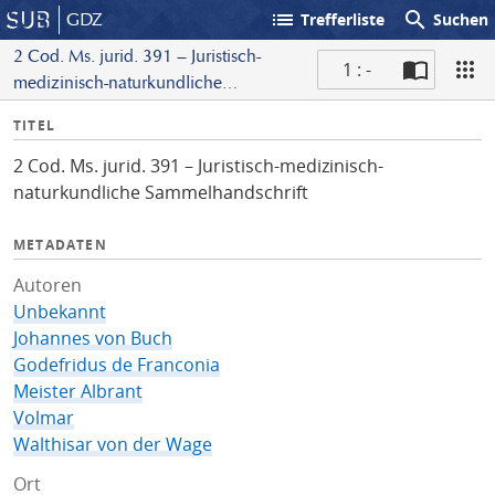
list
search
GDZ
Trefferliste
Suchen
2 Cod. Ms. jurid. 391 – Juristisch-
1 : -
medizinisch-naturkundliche
S
Sammelhandschrift
I
TITEL
c
n
a
2 Cod. Ms. jurid. 391 – Juristisch-medizinisch-
f
n
naturkundliche Sammelhandschrift
o
METADATEN
Autoren
Unbekannt
Johannes von Buch
Godefridus de Franconia
Meister Albrant
Volmar
Walthisar von der Wage
Ort