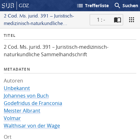
list
search
GDZ
Trefferliste
Suchen
2 Cod. Ms. jurid. 391 – Juristisch-
1 : -
medizinisch-naturkundliche
S
Sammelhandschrift
I
TITEL
c
n
a
2 Cod. Ms. jurid. 391 – Juristisch-medizinisch-
f
n
naturkundliche Sammelhandschrift
o
METADATEN
Autoren
Unbekannt
Johannes von Buch
Godefridus de Franconia
Meister Albrant
Volmar
Walthisar von der Wage
Ort