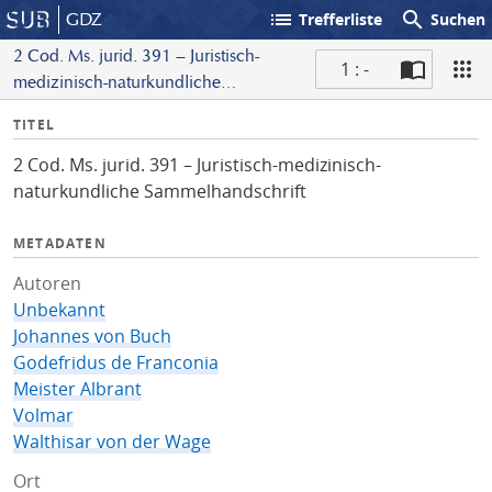
list
search
GDZ
Trefferliste
Suchen
2 Cod. Ms. jurid. 391 – Juristisch-
1 : -
medizinisch-naturkundliche
S
Sammelhandschrift
I
TITEL
c
n
a
2 Cod. Ms. jurid. 391 – Juristisch-medizinisch-
f
n
naturkundliche Sammelhandschrift
o
METADATEN
Autoren
Unbekannt
Johannes von Buch
Godefridus de Franconia
Meister Albrant
Volmar
Walthisar von der Wage
Ort