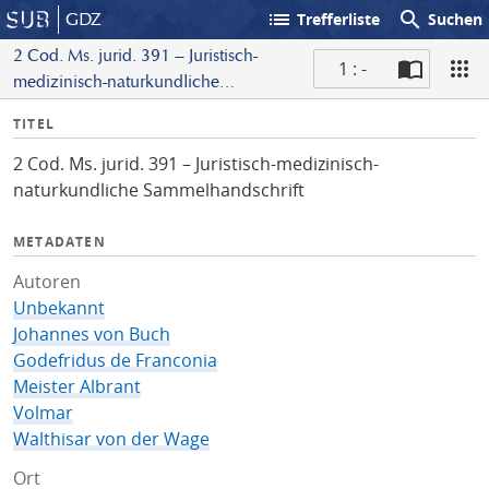
list
search
GDZ
Trefferliste
Suchen
2 Cod. Ms. jurid. 391 – Juristisch-
1 : -
medizinisch-naturkundliche
S
Sammelhandschrift
I
TITEL
c
n
a
2 Cod. Ms. jurid. 391 – Juristisch-medizinisch-
f
n
naturkundliche Sammelhandschrift
o
METADATEN
Autoren
Unbekannt
Johannes von Buch
Godefridus de Franconia
Meister Albrant
Volmar
Walthisar von der Wage
Ort