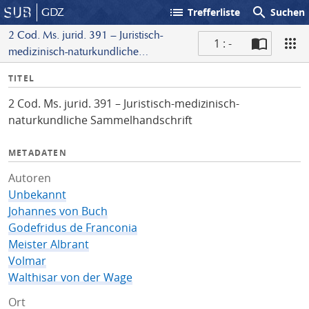
list
search
GDZ
Trefferliste
Suchen
2 Cod. Ms. jurid. 391 – Juristisch-
1 : -
medizinisch-naturkundliche
S
Sammelhandschrift
I
TITEL
c
n
a
2 Cod. Ms. jurid. 391 – Juristisch-medizinisch-
f
n
naturkundliche Sammelhandschrift
o
METADATEN
Autoren
Unbekannt
Johannes von Buch
Godefridus de Franconia
Meister Albrant
Volmar
Walthisar von der Wage
Ort