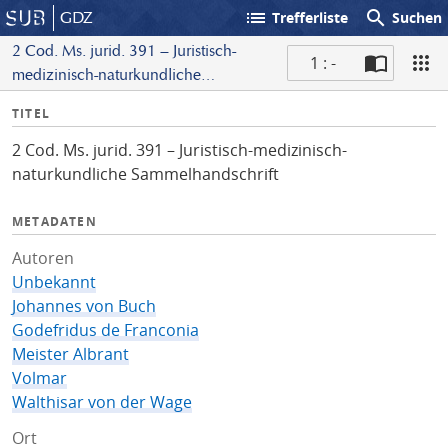
list
search
GDZ
Trefferliste
Suchen
2 Cod. Ms. jurid. 391 – Juristisch-
1 : -
medizinisch-naturkundliche
S
Sammelhandschrift
I
TITEL
c
n
a
2 Cod. Ms. jurid. 391 – Juristisch-medizinisch-
f
n
naturkundliche Sammelhandschrift
o
METADATEN
Autoren
Unbekannt
Johannes von Buch
Godefridus de Franconia
Meister Albrant
Volmar
Walthisar von der Wage
Ort