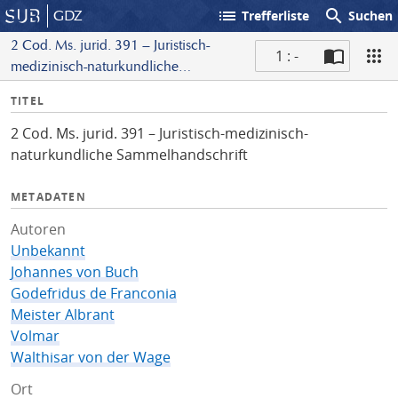
list
search
GDZ
Trefferliste
Suchen
2 Cod. Ms. jurid. 391 – Juristisch-
1 : -
medizinisch-naturkundliche
S
Sammelhandschrift
I
TITEL
c
n
a
2 Cod. Ms. jurid. 391 – Juristisch-medizinisch-
f
n
naturkundliche Sammelhandschrift
o
METADATEN
Autoren
Unbekannt
Johannes von Buch
Godefridus de Franconia
Meister Albrant
Volmar
Walthisar von der Wage
Ort