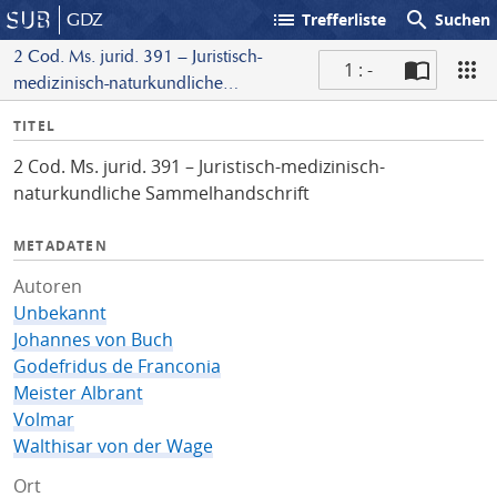
list
search
GDZ
Trefferliste
Suchen
2 Cod. Ms. jurid. 391 – Juristisch-
1 : -
medizinisch-naturkundliche
S
Sammelhandschrift
I
TITEL
c
n
a
2 Cod. Ms. jurid. 391 – Juristisch-medizinisch-
f
n
naturkundliche Sammelhandschrift
o
METADATEN
Autoren
Unbekannt
Johannes von Buch
Godefridus de Franconia
Meister Albrant
Volmar
Walthisar von der Wage
Ort