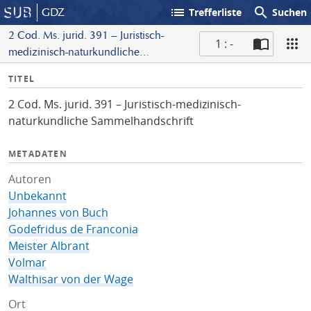
list
search
GDZ
Trefferliste
Suchen
2 Cod. Ms. jurid. 391 – Juristisch-
1 : -
medizinisch-naturkundliche
S
Sammelhandschrift
I
TITEL
c
n
a
2 Cod. Ms. jurid. 391 – Juristisch-medizinisch-
f
n
naturkundliche Sammelhandschrift
o
METADATEN
Autoren
Unbekannt
Johannes von Buch
Godefridus de Franconia
Meister Albrant
Volmar
Walthisar von der Wage
Ort