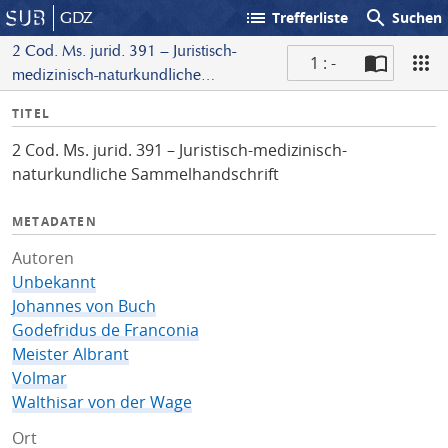
list
search
GDZ
Trefferliste
Suchen
2 Cod. Ms. jurid. 391 – Juristisch-
1 : -
medizinisch-naturkundliche
S
Sammelhandschrift
I
TITEL
c
n
a
2 Cod. Ms. jurid. 391 – Juristisch-medizinisch-
f
n
naturkundliche Sammelhandschrift
o
METADATEN
Autoren
Unbekannt
Johannes von Buch
Godefridus de Franconia
Meister Albrant
Volmar
Walthisar von der Wage
Ort