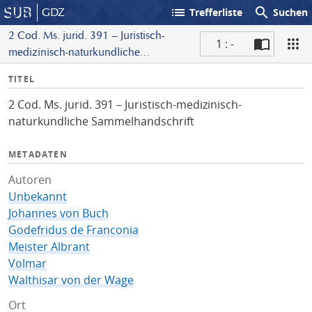
list
search
GDZ
Trefferliste
Suchen
2 Cod. Ms. jurid. 391 – Juristisch-
1 : -
medizinisch-naturkundliche
S
Sammelhandschrift
I
TITEL
c
n
a
2 Cod. Ms. jurid. 391 – Juristisch-medizinisch-
f
n
naturkundliche Sammelhandschrift
o
METADATEN
Autoren
Unbekannt
Johannes von Buch
Godefridus de Franconia
Meister Albrant
Volmar
Walthisar von der Wage
Ort