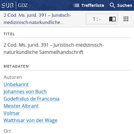
list
search
GDZ
Trefferliste
Suchen
2 Cod. Ms. jurid. 391 – Juristisch-
1 : -
medizinisch-naturkundliche
S
Sammelhandschrift
I
TITEL
c
n
a
2 Cod. Ms. jurid. 391 – Juristisch-medizinisch-
f
n
naturkundliche Sammelhandschrift
o
METADATEN
Autoren
Unbekannt
Johannes von Buch
Godefridus de Franconia
Meister Albrant
Volmar
Walthisar von der Wage
Ort