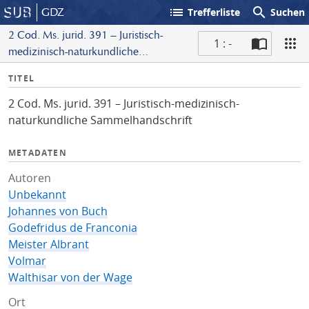
list
search
GDZ
Trefferliste
Suchen
2 Cod. Ms. jurid. 391 – Juristisch-
1 : -
medizinisch-naturkundliche
S
Sammelhandschrift
I
TITEL
c
n
a
2 Cod. Ms. jurid. 391 – Juristisch-medizinisch-
f
n
naturkundliche Sammelhandschrift
o
METADATEN
Autoren
Unbekannt
Johannes von Buch
Godefridus de Franconia
Meister Albrant
Volmar
Walthisar von der Wage
Ort