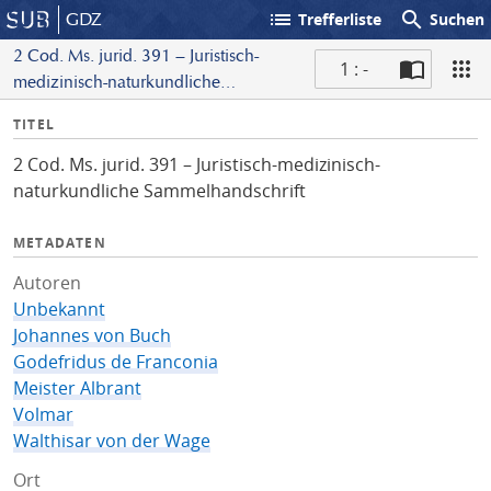
list
search
GDZ
Trefferliste
Suchen
2 Cod. Ms. jurid. 391 – Juristisch-
1 : -
medizinisch-naturkundliche
S
Sammelhandschrift
I
TITEL
c
n
a
2 Cod. Ms. jurid. 391 – Juristisch-medizinisch-
f
n
naturkundliche Sammelhandschrift
o
METADATEN
Autoren
Unbekannt
Johannes von Buch
Godefridus de Franconia
Meister Albrant
Volmar
Walthisar von der Wage
Ort