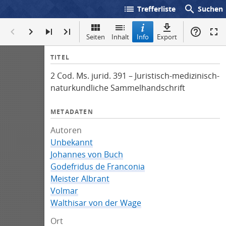
list
search
Trefferliste
Suchen
Seiten
Inhalt
Info
Export
I
TITEL
n
2 Cod. Ms. jurid. 391 – Juristisch-medizinisch-
f
naturkundliche Sammelhandschrift
o
METADATEN
Autoren
Unbekannt
Johannes von Buch
Godefridus de Franconia
Meister Albrant
Volmar
Walthisar von der Wage
Ort