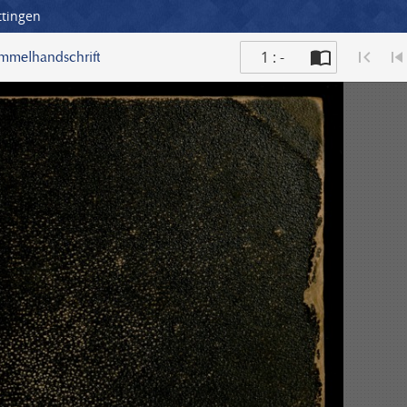
ttingen
1 : -
ammelhandschrift