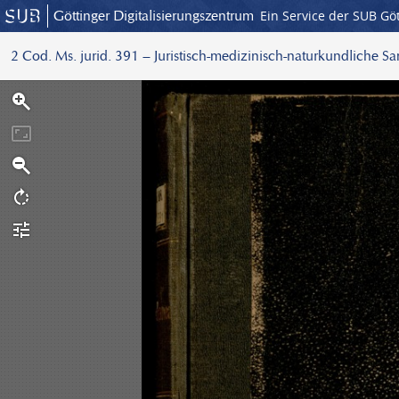
Göttinger Digitalisierungszentrum
Ein Service der SUB Gö
2 Cod. Ms. jurid. 391 – Juristisch-medizinisch-naturkundliche S
S
c
a
n