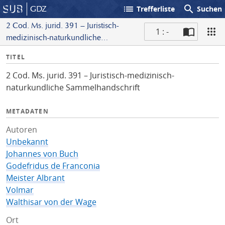
list
search
GDZ
Trefferliste
Suchen
2 Cod. Ms. jurid. 391 – Juristisch-
1 : -
medizinisch-naturkundliche
S
Sammelhandschrift
I
TITEL
c
n
a
2 Cod. Ms. jurid. 391 – Juristisch-medizinisch-
f
n
naturkundliche Sammelhandschrift
o
METADATEN
Autoren
Unbekannt
Johannes von Buch
Godefridus de Franconia
Meister Albrant
Volmar
Walthisar von der Wage
Ort